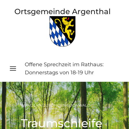
Zum
Ortsgemeinde Argenthal
Inhalt
springen
Offene Sprechzeit im Rathaus:
Donnerstags von 18-19 Uhr
WANDERN DURCH DEN SOONWALD
Traumschleife