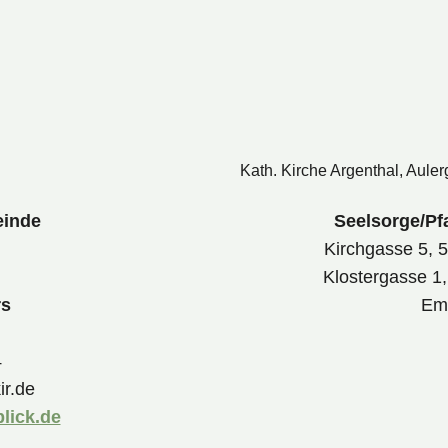
Kath. Kirche Argenthal, Aule
einde
Seelsorge/Pf
Kirchgasse 5, 
Klostergasse 1
rs
Ema
4
ir.de
lick.de