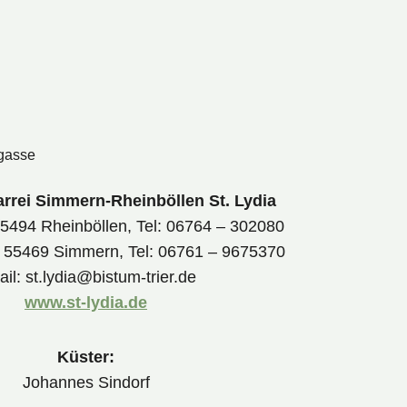
rgasse
arrei Simmern-Rheinböllen St. Lydia
55494 Rheinböllen, Tel: 06764 – 302080
, 55469 Simmern, Tel: 06761 – 9675370
il: st.lydia@bistum-trier.de
www.st-lydia.de
Küster:
Johannes Sindorf